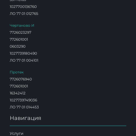
1027700136760
ЛО 77 01 012765
Чертаново И
7726023297
772601001
0603290
1027739180490
ЛО 77 01 004101
Протек
7726076940
772601001
16342412
1027739749036
ЛО 77 01 014453
Навигация
Услуги