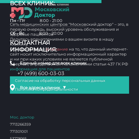
ВСЕХ КЛИНИК:
Пн - Пт
8:00 - 21:00
Сеть медицинских центров "Московский доктор" – это, в
первую очередь, высокий уровень обслуживания и
Сб - Вс
8:00 - 20:00
здоровье пациентов
Делитесь впечатлениями о вашем визите в нашу
КОНТАКТНАЯ
клинику
ИНФОРМАЦИЯ:
Обращаем ваше
внимание
на то, что данный интернет-
сайт носит исключительно информационный характер
и ни при каких условиях не является публичной
Единый номер для всех клиник
офертой, определяемой положениями статьи 437 ГК РФ
информация для пациентов
+7 (499) 600-03-03
Согласие на обработку персональных данных
▼
Все адреса клиник
Политика конфиденциальности
Мос. доктор
7713266359
771301001
53778165