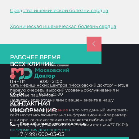
Средства ишемической болезни сердца
Хроническая ишемическая болезнь сердца
РАБОЧЕЕ ВРЕМЯ
ВСЕХ КЛИНИК:
Пн - Пт
8:00 - 21:00
Сеть медицинских центров "Московский доктор" – это, в
первую очередь, высокий уровень обслуживания и
Сб - Вс
8:00 - 20:00
здоровье пациентов
Делитесь впечатлениями о вашем визите в нашу
КОНТАКТНАЯ
клинику
ИНФОРМАЦИЯ:
Обращаем ваше
внимание
на то, что данный интернет-
сайт носит исключительно информационный характер
и ни при каких условиях не является публичной
Единый номер для всех клиник
офертой, определяемой положениями статьи 437 ГК РФ
информация для пациентов
+7 (499) 600-03-03