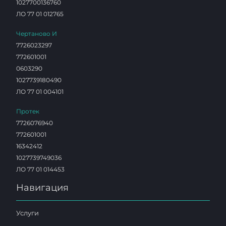
1027700136760
ЛО 77 01 012765
Чертаново И
7726023297
772601001
0603290
1027739180490
ЛО 77 01 004101
Протек
7726076940
772601001
16342412
1027739749036
ЛО 77 01 014453
Навигация
Услуги