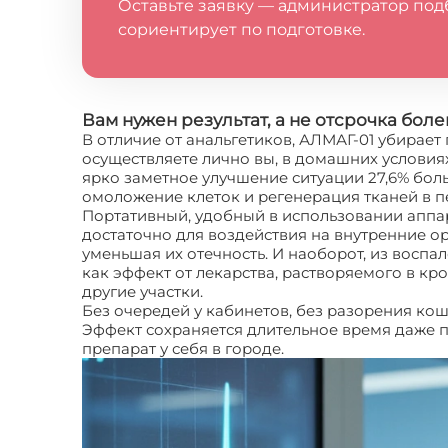
Оставьте заявку — администратор под
сориентирует по подготовке.
Вам нужен результат, а не отсрочка бол
В отличие от анальгетиков, АЛМАГ-01 убирае
осуществляете лично вы, в домашних условия
ярко заметное улучшение ситуации 27,6% бол
омоложение клеток и регенерация тканей в п
Портативный, удобный в использовании аппара
достаточно для воздействия на внутренние о
уменьшая их отечность. И наоборот, из воспал
как эффект от лекарства, растворяемого в кр
другие участки.
Без очередей у кабинетов, без разорения ко
Эффект сохраняется длительное время даже по
препарат у себя в городе.
Аппарат АЛМАГ-01: 