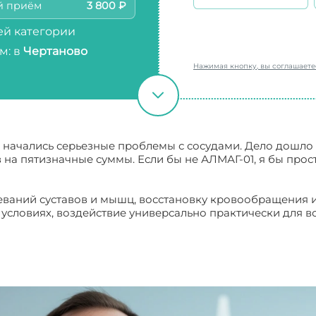
й приём
3 800 ₽
й категории
м: в
Чертаново
Нажимая кнопку, вы соглашает
а начались серьезные проблемы с сосудами. Дело дошло д
 на пятизначные суммы. Если бы не АЛМАГ-01, я бы про
ваний суставов и мышц, восстановку кровообращения 
словиях, воздействие универсально практически для все