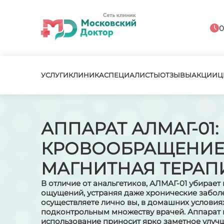
0
УСЛУГИ
КЛИНИКА
СПЕЦИАЛИСТЫ
ОТЗЫВЫ
АКЦИИ
Ц
АППАРАТ АЛМАГ-01:
КРОВООБРАЩЕНИЕ
МАГНИТНАЯ ТЕРАП
В отличие от анальгетиков, АЛМАГ-01 убирае
ощущений, устраняя даже хронические забол
осуществляете лично вы, в домашних условиях
подконтрольным множеству врачей. Аппарат 
использование приносит ярко заметное улучш