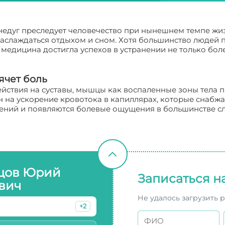
 недуг преследует человечество при нынешнем темпе жи
 наслаждаться отдыхом и сном. Хотя большинство людей 
 медицина достигла успехов в устранении не только бол
ячет боль
ействия на суставы, мышцы как воспаленные зоны тела
н на ускорение кровотока в капиллярах, которые снабж
ний и появляются болевые ощущения в большинстве слу
цов Юрий
Записаться н
вич
Не удалось загрузить 
+2