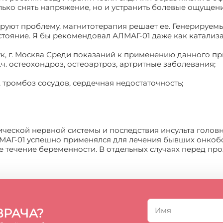
лько снять напряжение, но и устранить болевые ощущен
кируют проблему, магнитотерапия решает ее. Генерируе
состояние. Я бы рекомендовал АЛМАГ-01 даже как катализ
ук, г. Москва Среди показаний к применению данного пр
.ч. остеохондроз, остеоартроз, артритные заболевания;
, тромбоз сосудов, сердечная недостаточность;
ической нервной системы и последствия инсульта головн
АЛМАГ-01 успешно применялся для лечения бывших онко
ое течение беременности. В отдельных случаях перед пр
ВРАЧА?