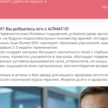
берёт удобное время и
Ил
ей? Вы добьетесь его с АЛМАГ-01
т первоисточник болевых ощущений, устраняя даже хрон
х, не будучи подконтрольным множеству врачей. Аппар
ьным, еще более 50% чувствуют признаки улучшения, ид
ервые 2-3 недели применения.
т создает импульс бегущего магнитного поля с глубино
рганы. Кровоток ускоряется в три раза, обогащая повре
енных суставов вымываются соли, углекислота, из мышц 
ови, ощущается всем организмом, магнитотерапия воздей
шелька в аптеке и без вреда для вашего здоровья воспо
сле окончания курса терапии. Живите долго и здорово 
кровообращение наладит магнитная терапия