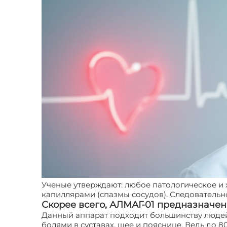
Ученые утверждают: любое патологическое и 
капиллярами (спазмы сосудов). Следовательно
Скорее всего, АЛМАГ-01 предназначен 
Данный аппарат подходит большинству люде
болями в суставах, шее и пояснице. Ведь до 