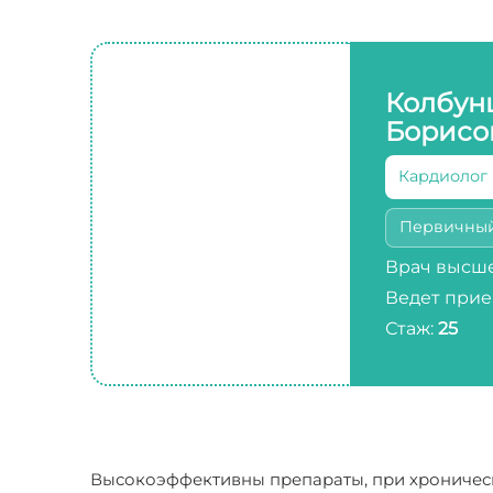
Колбун
Борисо
Кардиолог
Первичны
Врач высше
Ведет прие
Стаж:
25
Высокоэффективны препараты, при хроническ