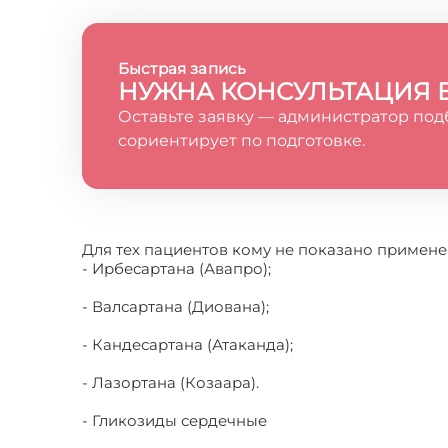
Быстрая запись
НУЖНА КОНСУЛЬТАЦИЯ 
Оставьте заявку — администратор под
сориентирует по подготовке.
Для тех пациентов кому не показано примене
- Ирбесартана (Авапро);
- Валсартана (Диована);
- Кандесартана (Атаканда);
- Лазортана (Козаара).
- Гликозиды сердечные