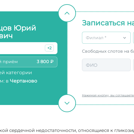
Записаться н
цов Юрий
вич
Филиал *
+2
Свободных слотов на 
й приём
3 800 ₽
й категории
м: в
Чертаново
Нажимая кнопку, вы соглашает
ой сердечной недостаточности, относящиеся к гликози