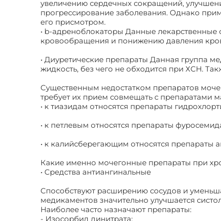
увеличению сердечных сокращений, улучшен
прогрессирование заболевания. Однако прим
его присмотром.
• b-адреноблокаторы Данные лекарственные 
кровообращения и понижению давления кровя
• Диуретические препараты Данная группа ме
жидкость, без чего не обходится при ХСН. Та
Существенным недостатком препаратов мочего
требует их прием совмещать с препаратами м
• к тиазидам относятся препараты гидрохлорт
• к петлевым относятся препараты фуросемид
• к калийсберегающим относятся препараты а
Какие именно мочегонные препараты при хро
• Средства антиангинальные
Способствуют расширению сосудов и уменьша
медикаментов значительно улучшается систол
Наиболее часто назначают препараты:
- Изосорбид динитрата;