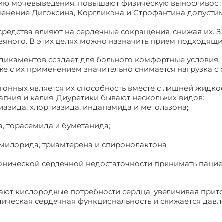
ию мочевыведения, повышают физическую выносливость
енение Дигоксина, Коргликона и Строфантина допусти
средства влияют на сердечные сокращения, снижая их. 
ного. В этих целях можно назначить прием подходящих
дикаментов создает для больного комфортные условия, 
кже с их применением значительно снимается нагрузка с 
нных является их способность вместе с лишней жидкос
агния и калия. Диуретики бывают нескольких видов:
иазида, хлортиазида, индапамида и метолазона;
а, торасемида и буметанида;
милорида, триамтерена и спиронолактона.
нической сердечной недостаточности принимать пациен
ют кислородные потребности сердца, увеличивая прито
ическая сердечная функциональность и снижается давл