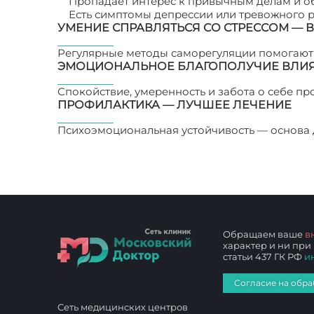
Пропадает интерес к привычным делам и 
Есть симптомы депрессии или тревожного р
УМЕНИЕ СПРАВЛЯТЬСЯ СО СТРЕССОМ — 
Регулярные методы саморегуляции помогают 
ЭМОЦИОНАЛЬНОЕ БЛАГОПОЛУЧИЕ ВЛИЯ
Спокойствие, умеренность и забота о себе пр
ПРОФИЛАКТИКА — ЛУЧШЕЕ ЛЕЧЕНИЕ
Психоэмоциональная устойчивость — основа 
который может навредить сердцу
Обращаем ваше
в
характер и ни при
статьи 437 ГК РФ
и
Согласие на обра
Сеть медицинских центров