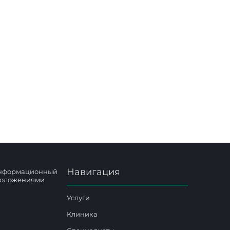
сса,
Навигация
 информационный
 положениями
Услуги
Клиника