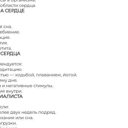
области сердца.
А СЕРДЦЕ
 сна.
цебиение.
ация.
тия.
тита.
 СЕРДЦА
ендуется:
едитацию.
тью — ходьбой, плаванием, йогой.
му дня.
и негативные стимулы.
ия внутри.
ЦИАЛИСТА
сли:
лее двух недель подряд.
хания или сна.
грузки.